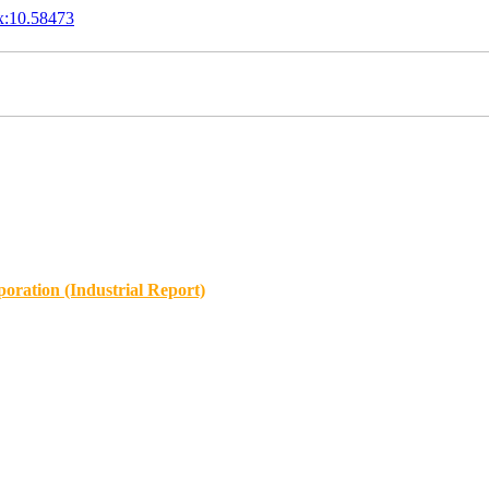
x:10.58473
oration (Industrial Report)