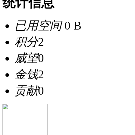
统计信息
已用空间
0 B
积分
2
威望
0
金钱
2
贡献
0