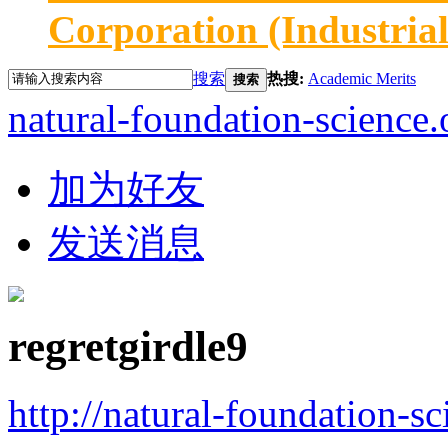
Corporation (Industria
搜索
热搜:
Academic Merits
搜索
natural-foundation-science.
加为好友
发送消息
regretgirdle9
http://natural-foundation-s