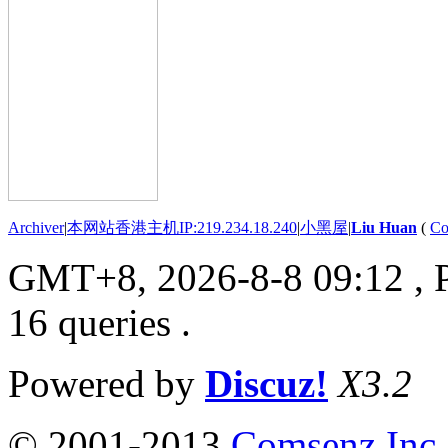
Archiver
|
本网站香港主机IP:219.234.18.240
|
小黑屋
|
Liu Huan
(
Co
GMT+8, 2026-8-8 09:12
, 
16 queries .
Powered by
Discuz!
X3.2
© 2001-2013
Comsenz Inc.