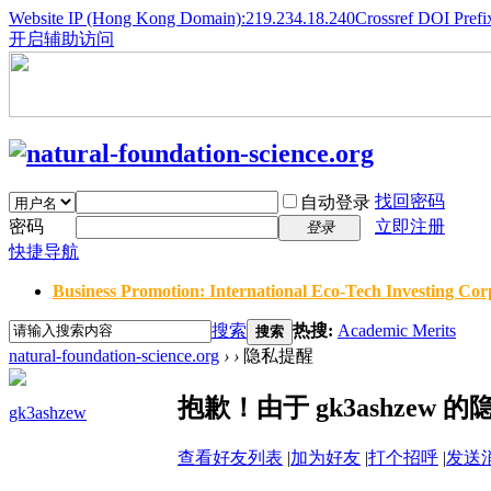
Website IP (Hong Kong Domain):219.234.18.240
Crossref DOI Prefi
开启辅助访问
找回密码
自动登录
密码
立即注册
登录
快捷导航
Business Promotion: International Eco-Tech Investing Corp
搜索
热搜:
Academic Merits
搜索
natural-foundation-science.org
›
›
隐私提醒
抱歉！由于 gk3ashze
gk3ashzew
查看好友列表
|
加为好友
|
打个招呼
|
发送