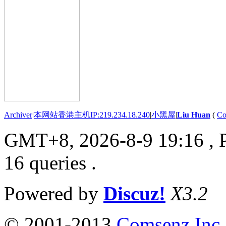
Archiver
|
本网站香港主机IP:219.234.18.240
|
小黑屋
|
Liu Huan
(
Co
GMT+8, 2026-8-9 19:16
, 
16 queries .
Powered by
Discuz!
X3.2
© 2001-2013
Comsenz Inc.