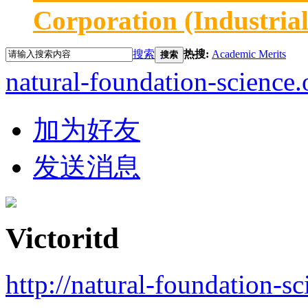
Corporation (Industria
搜索
热搜:
Academic Merits
搜索
natural-foundation-science.
加为好友
发送消息
Victoritd
http://natural-foundation-s