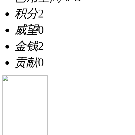
积分
2
威望
0
金钱
2
贡献
0