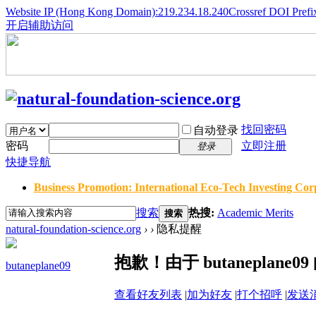
Website IP (Hong Kong Domain):219.234.18.240
Crossref DOI Prefi
开启辅助访问
找回密码
自动登录
密码
立即注册
登录
快捷导航
Business Promotion: International Eco-Tech Investing Corp
搜索
热搜:
Academic Merits
搜索
natural-foundation-science.org
›
›
隐私提醒
抱歉！由于 butanepla
butaneplane09
查看好友列表
|
加为好友
|
打个招呼
|
发送