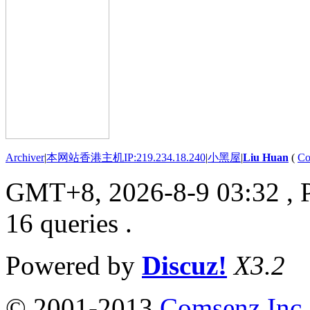
Archiver
|
本网站香港主机IP:219.234.18.240
|
小黑屋
|
Liu Huan
(
Co
GMT+8, 2026-8-9 03:32
, 
16 queries .
Powered by
Discuz!
X3.2
© 2001-2013
Comsenz Inc.