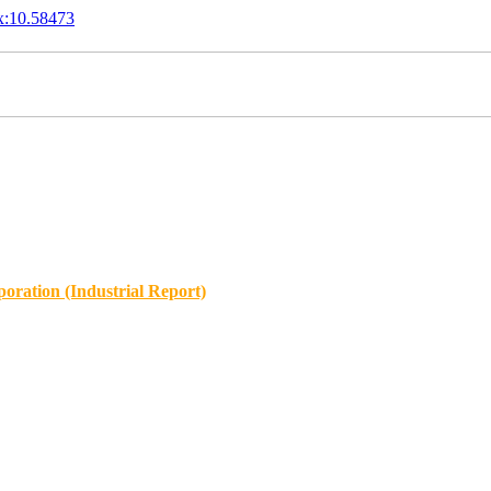
x:10.58473
oration (Industrial Report)