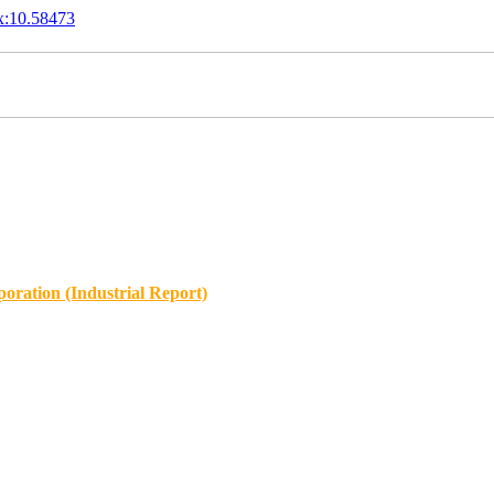
x:10.58473
oration (Industrial Report)