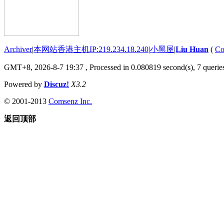
Archiver
|
本网站香港主机IP:219.234.18.240
|
小黑屋
|
Liu Huan
(
Co
GMT+8, 2026-8-7 19:37
, Processed in 0.080819 second(s), 7 queries
Powered by
Discuz!
X3.2
© 2001-2013
Comsenz Inc.
返回顶部