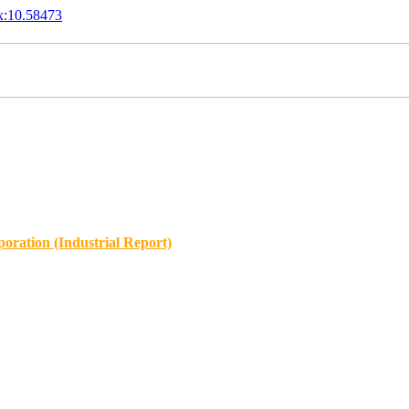
x:10.58473
oration (Industrial Report)