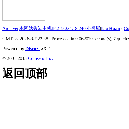
Archiver
|
本网站香港主机IP:219.234.18.240
|
小黑屋
|
Liu Huan
(
Co
GMT+8, 2026-8-7 22:38
, Processed in 0.062070 second(s), 7 queries
Powered by
Discuz!
X3.2
© 2001-2013
Comsenz Inc.
返回顶部