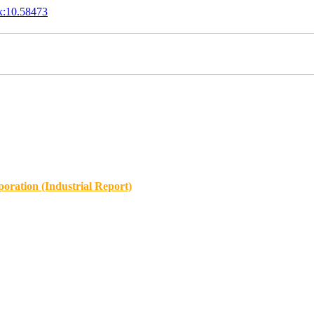
x:10.58473
oration (Industrial Report)