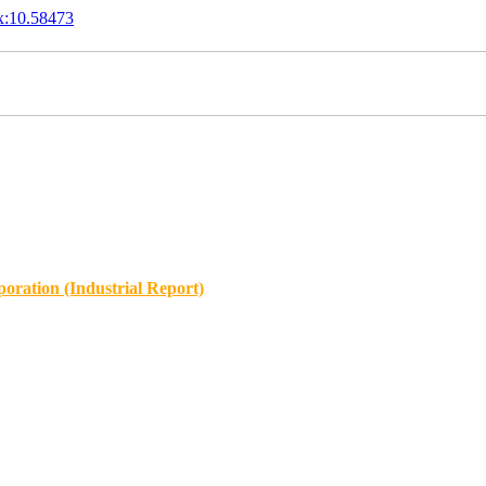
x:10.58473
oration (Industrial Report)