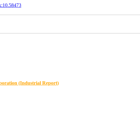
x:10.58473
oration (Industrial Report)