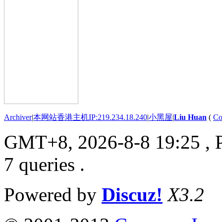
Archiver
|
本网站香港主机IP:219.234.18.240
|
小黑屋
|
Liu Huan
(
Co
GMT+8, 2026-8-8 19:25
, 
7 queries .
Powered by
Discuz!
X3.2