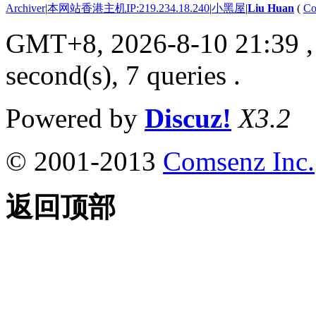
Archiver
|
本网站香港主机IP:219.234.18.240
|
小黑屋
|
Liu Huan
(
Co
GMT+8, 2026-8-10 21:39
,
second(s), 7 queries .
Powered by
Discuz!
X3.2
© 2001-2013
Comsenz Inc.
返回顶部