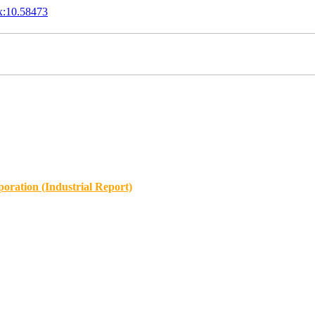
x:10.58473
oration (Industrial Report)