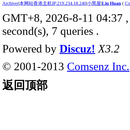
Archiver
|
本网站香港主机IP:219.234.18.240
|
小黑屋
|
Liu Huan
(
Co
GMT+8, 2026-8-11 04:37
,
second(s), 7 queries .
Powered by
Discuz!
X3.2
© 2001-2013
Comsenz Inc.
返回顶部