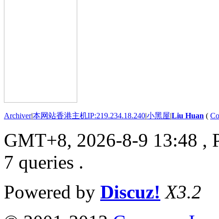
Archiver
|
本网站香港主机IP:219.234.18.240
|
小黑屋
|
Liu Huan
(
Co
GMT+8, 2026-8-9 13:48
, 
7 queries .
Powered by
Discuz!
X3.2