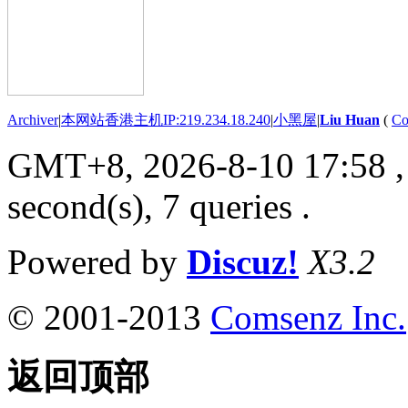
Archiver
|
本网站香港主机IP:219.234.18.240
|
小黑屋
|
Liu Huan
(
Co
GMT+8, 2026-8-10 17:58
,
second(s), 7 queries .
Powered by
Discuz!
X3.2
© 2001-2013
Comsenz Inc.
返回顶部