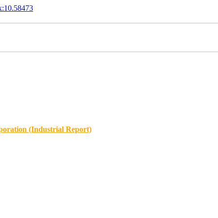
x:10.58473
oration (Industrial Report)