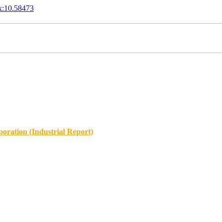
x:10.58473
oration (Industrial Report)