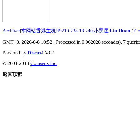
Archiver
|
本网站香港主机IP:219.234.18.240
|
小黑屋
|
Liu Huan
(
Co
GMT+8, 2026-8-8 10:52
, Processed in 0.062028 second(s), 7 queries
Powered by
Discuz!
X3.2
© 2001-2013
Comsenz Inc.
返回顶部