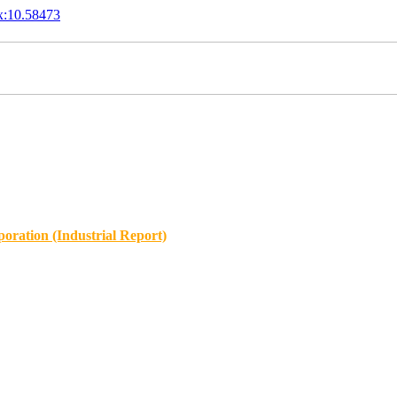
x:10.58473
oration (Industrial Report)