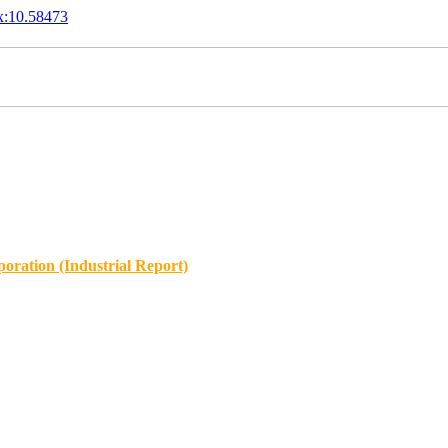
x:10.58473
oration (Industrial Report)