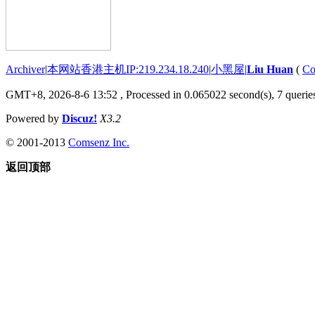
Archiver
|
本网站香港主机IP:219.234.18.240
|
小黑屋
|
Liu Huan
(
Co
GMT+8, 2026-8-6 13:52
, Processed in 0.065022 second(s), 7 queries
Powered by
Discuz!
X3.2
© 2001-2013
Comsenz Inc.
返回顶部