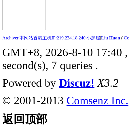
Archiver
|
本网站香港主机IP:219.234.18.240
|
小黑屋
|
Liu Huan
(
Co
GMT+8, 2026-8-10 17:40
,
second(s), 7 queries .
Powered by
Discuz!
X3.2
© 2001-2013
Comsenz Inc.
返回顶部