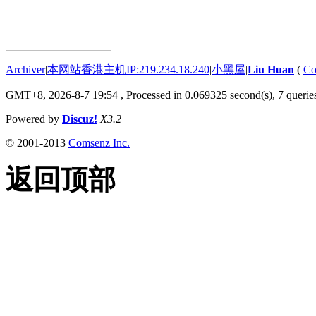
Archiver
|
本网站香港主机IP:219.234.18.240
|
小黑屋
|
Liu Huan
(
Co
GMT+8, 2026-8-7 19:54
, Processed in 0.069325 second(s), 7 queries
Powered by
Discuz!
X3.2
© 2001-2013
Comsenz Inc.
返回顶部