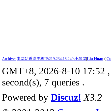
Archiver
|
本网站香港主机IP:219.234.18.240
|
小黑屋
|
Liu Huan
(
Co
GMT+8, 2026-8-10 17:52
,
second(s), 7 queries .
Powered by
Discuz!
X3.2