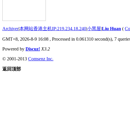
Archiver
|
本网站香港主机IP:219.234.18.240
|
小黑屋
|
Liu Huan
(
Co
GMT+8, 2026-8-9 16:08
, Processed in 0.061310 second(s), 7 queries
Powered by
Discuz!
X3.2
© 2001-2013
Comsenz Inc.
返回顶部