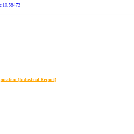
x:10.58473
oration (Industrial Report)