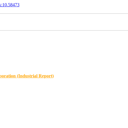
x:10.58473
oration (Industrial Report)