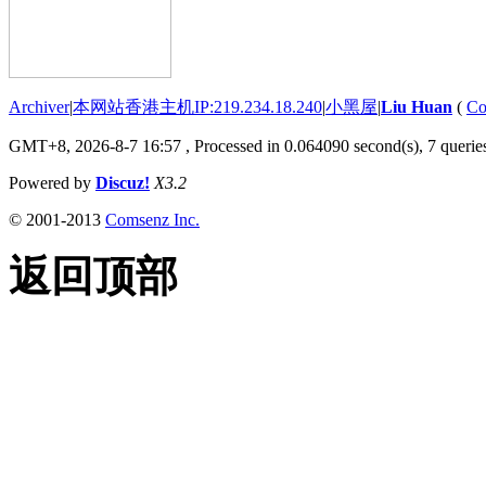
Archiver
|
本网站香港主机IP:219.234.18.240
|
小黑屋
|
Liu Huan
(
Co
GMT+8, 2026-8-7 16:57
, Processed in 0.064090 second(s), 7 queries
Powered by
Discuz!
X3.2
© 2001-2013
Comsenz Inc.
返回顶部