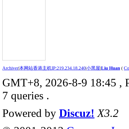
Archiver
|
本网站香港主机IP:219.234.18.240
|
小黑屋
|
Liu Huan
(
Co
GMT+8, 2026-8-9 18:45
, 
7 queries .
Powered by
Discuz!
X3.2