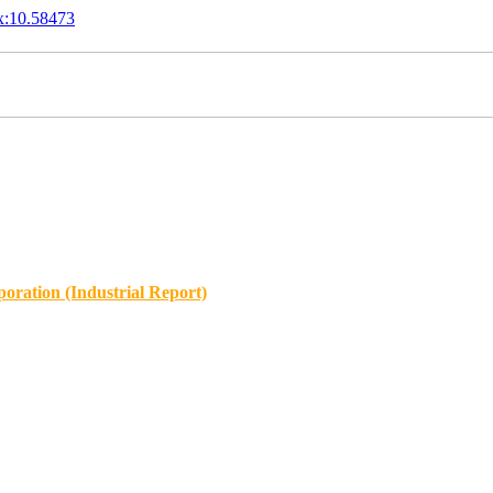
x:10.58473
oration (Industrial Report)