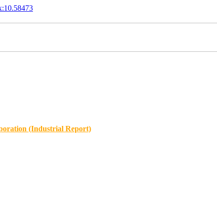
x:10.58473
oration (Industrial Report)