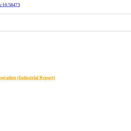
x:10.58473
oration (Industrial Report)