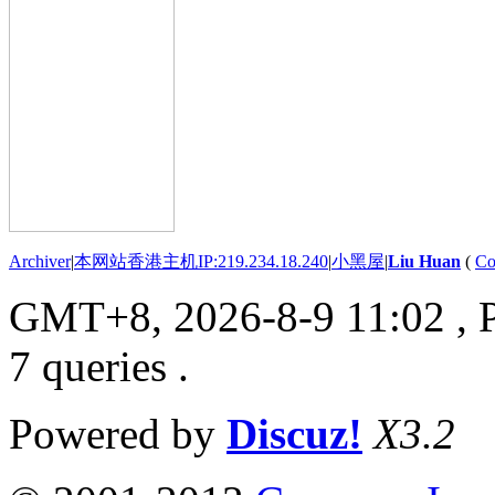
Archiver
|
本网站香港主机IP:219.234.18.240
|
小黑屋
|
Liu Huan
(
Co
GMT+8, 2026-8-9 11:02
, 
7 queries .
Powered by
Discuz!
X3.2