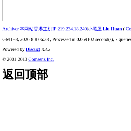
Archiver
|
本网站香港主机IP:219.234.18.240
|
小黑屋
|
Liu Huan
(
Co
GMT+8, 2026-8-8 06:38
, Processed in 0.069102 second(s), 7 queries
Powered by
Discuz!
X3.2
© 2001-2013
Comsenz Inc.
返回顶部