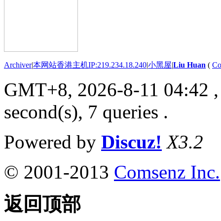
Archiver
|
本网站香港主机IP:219.234.18.240
|
小黑屋
|
Liu Huan
(
Co
GMT+8, 2026-8-11 04:42
,
second(s), 7 queries .
Powered by
Discuz!
X3.2
© 2001-2013
Comsenz Inc.
返回顶部