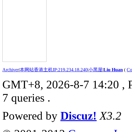
Archiver
|
本网站香港主机IP:219.234.18.240
|
小黑屋
|
Liu Huan
(
Co
GMT+8, 2026-8-7 14:20
, 
7 queries .
Powered by
Discuz!
X3.2