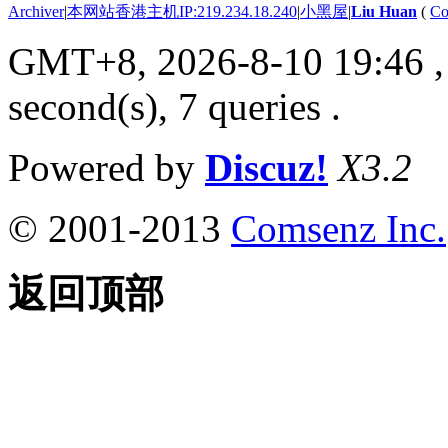
Archiver
|
本网站香港主机IP:219.234.18.240
|
小黑屋
|
Liu Huan
(
Co
GMT+8, 2026-8-10 19:46
,
second(s), 7 queries .
Powered by
Discuz!
X3.2
© 2001-2013
Comsenz Inc.
返回顶部