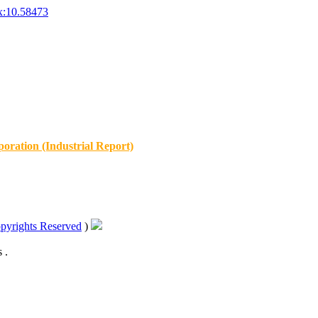
x:10.58473
oration (Industrial Report)
pyrights Reserved
)
 .