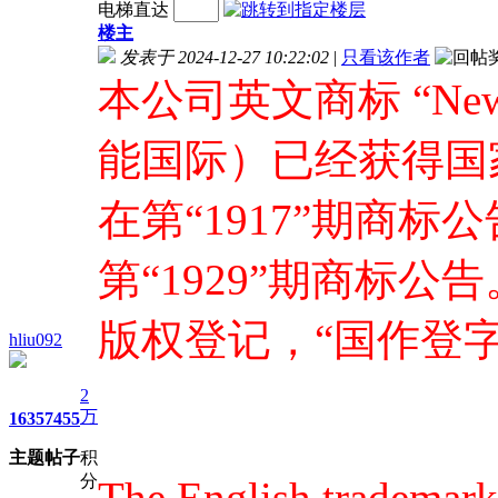
电梯直达
楼主
发表于 2024-12-27 10:22:02
|
只看该作者
本公司英文商标 “New 
能国际）已经获得国
在第“1917”期商
第“1929”期商标
版权登记，“国作登字-202
hliu092
2
万
1635
7455
主题
帖子
积
分
The English trademar