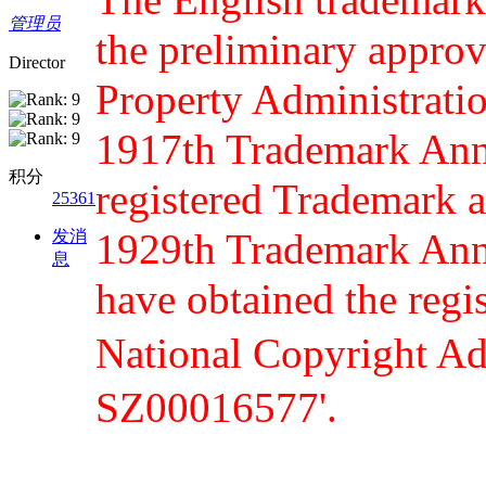
管理员
the preliminary approv
Director
Property Administratio
1917th Trademark Ann
积分
registered Trademark 
25361
1929th Trademark Anno
发消
息
have obtained the regis
National Copyright 
SZ00016577'.