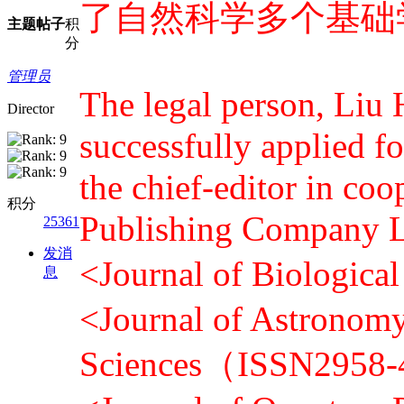
了自然科学多个基础
主题
帖子
积
分
管理员
The legal person, Liu
Director
successfully applied fo
the chief-editor in co
积分
Publishing Company L
25361
发消
<Journal of Biologi
息
<Journal of Astronomy
Sciences（ISSN2958