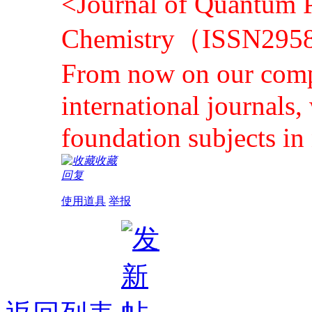
<Journal of Quantum P
Chemistry（ISSN295
From now on our comp
international journals,
foundation subjects in 
收藏
回复
使用道具
举报