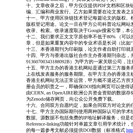
十、文章收录之后，甲方仅仅提供PDF文档和区
编、汇编和商业发行。乙方如果需要在论文发表之
十一、甲方使用区块链技术登记每篇论文的版权。
版权登记用途。论文一旦在甲方公司科普论坛网站发表，预计需要
收录、检索。收录速度取决于Google搜索引擎，
十二、我们要求正文文字原创率不低于80% （可以接受Tu
章，但是如果重复内容中的专业术语是长词（比如
十三、本香港期刊为印刷版，论文作者自助打印就
十四、甲方与香港出版社合作主办香港期刊杂志，
91360700343188092B
）为甲方的一家关联公司，注册
十五、甲方主办的香港主机网站是通过第三方服务
上在线发表服务的服务期限。在甲方主办的香港主
香港主机网站无法正常运营，甲方概不退还乙方所支
册会员的职责之一，即确保DOI指向网页可以使得该论文
由CERN, an OpenAIRE欧洲公共资金资
为Zenodo储存网页，向公众公开免费下载。
十六、合同双方自愿约定，如果合同双方对论文的
十七、甲方主办国际期刊使用两种国际认可的学术
数据。源数据不包括免费的IP地址解译服务，但是在
Reference-linking功能针对单篇文章
的每一篇参考文献必须提供DOI数据（标准格式
http