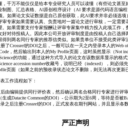
懂，千万不能仅仅是给本专业研究人员可以读懂（有些论文甚至
制图、汇总表格、AI原创程序设计（AI 要求是源代码语言编
项。如果论文实证数据是自己原创获取，此AI要求并非必须选项
评审专家如果需要认真、负责地对一篇论文进行审核，一定需要花
理。如果需要支付专家报酬让评审专家集中精力投入此项工作，
友好对待投稿人。因此本公司开放评审制度是由投稿人自己选择
跟得到两名同行专家的推荐信类似。如果贵单位不接受此类评审
册了Crossref的DOI之后，一般可以在一天之内登录本人的
Web 
set、Source Code，然后输出到本人的My Profile页面，这时虽然显
of Science的功能，通过这种方式导入的论文在该数据库显示
 Science accession number收藏号，说明
已经（indexed），则
Profile中的My Profile页面（如果之前的预收录状态论文不删除，则无法
发表工作流程如下：
审通过后由编辑提供同行评价表，然后确认两名合格同行专家进行评审
taset（生成Datacite Common的DOI）- 公示期为2至6
之后注册Crossref的DOI，正式发表在期刊网站，并且显示
。
严正声明