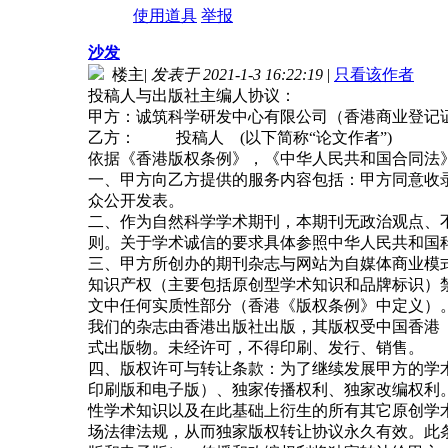
使用道具
举报
沙发
楼主
|
发表于 2021-1-3 16:22:19
|
只看该作者
投稿人与出版社主编人协议：
甲方：诚筑科学研发中心有限公司（香港商业登记证号：
乙方： 投稿人 (以下简称“论文作者”)
依据《香港版权条例》，《中华人民共和国合同法
一、甲方向乙方提供的服务内容包括：甲方同意收
众公开发表。
二、作为自然科学学术期刊，本期刊无政治观点、
则。关于学术诚信的要求具体参照中华人民共和国
三、甲方所创办的期刊杂志与网站为自媒体商业模
知识产权（主要包括原创型学术知识和品牌标识）
文中任何实质性部分（香港《版权条例》中定义）
我们的杂志由香港出版社出版，其版权受中国香港《版权条例》
式出版物。未经许可，不得印刷、发行、销售。
四、版权许可与转让条款：为了继续发展甲方的学
印刷版和电子版）、独家传播权利、独家改编权利
性学术知识以及在此基础上衍生的所有其它原创学
场法律法规，从而独家版权转让协议永久有效。此