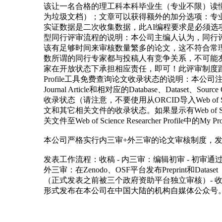
该让一名合格的理工科本科毕业生（专业不限）读
为垃圾文档）；文章可以获得额外的加分选项：专业
实证数据是二次收集数据，此AI编程要求是必须选
型同行评审流程的说明：本公司主编人认为，同行
该有足够时间来审核数量繁多的论文，这不符合常
数所谓的同行专家都与投稿人有竞争关系，不可能
家在开放状态下承担相应责任，即可！此评审制度
Profile工具免费查询论文收录状态的说明：本公司注
Journal Article和相对应的Database、Data
收录状态（请注意，不要使用从ORCID导入Web 
文和其它相关文件的收录状态。如果显示有
Web of
关文件至
Web of Science Researcher 
本公司严格实行内三审+外三审的论文审核制度，
发表工作流程：收稿 - 内三审：编辑初审 - 初
外三审：在Zenodo、OSF平台发布Preprint和Da
（正式发表之前被三个政府资助平台独立审核）- 收录
形式发布在本公司在中国大陆的机构自媒体公众号