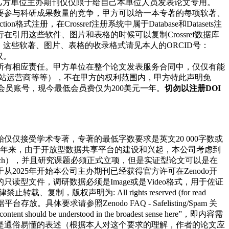
乙方单位主办期刊仅仅限于给自己本单位人员发表论文专用。
要参与科研成果数量的竞争，甲方可以给一本专著的每项软著、
llection格式注册，在Crossref注册系统中属于Database和Datasets注
用这些软件、图片和表格的时候可以复制Crossref数据库
这些软著、图片、表格的收录格式请见本人的ORCID号：
议。
所有相应责任。甲方单位在整个论文发表服务合同中，仅仅有能
方、网站运营商等等），不在甲方的权利范围内，甲方特此声明免
申请会员账号，现今最低会员费仅为200美元一年。
切勿以注册DOI
仅接受学术专著，专著的最低字数要求是英文20 000字数或
费；近年来，由于开放型数据共享平台的建设和兴起，本公司考虑到
earch），并且研究课题必须正式立项，但是实证型论文可以是在
从2025年开始本公司主办期刊已经获得官方许可在Zenodo开
型文件，调研数据必须是Image或是Video格式，用于佐证
声明为: All rights reserved (for read
请参照Zenodo FAQ - Safelisting/Spam 关
be understood in the broadest sense here”，即内容需
是通俗易懂的表述（根据本人对这个要求的理解，作者的论文应