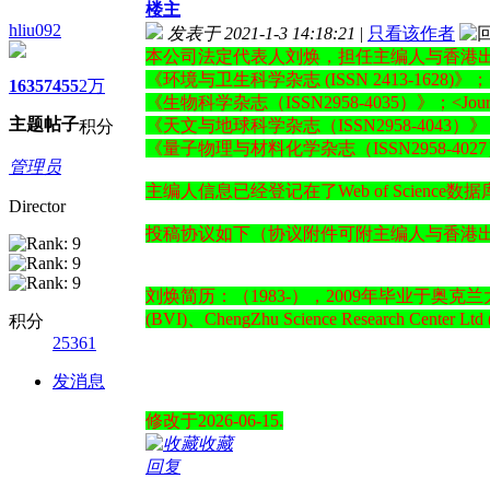
楼主
hliu092
发表于 2021-1-3 14:18:21
|
只看该作者
本公司法定代表人刘焕，担任主编人与香港
《环境与卫生科学杂志 (ISSN 2413-1628)》；<Journal 
1635
7455
2万
《生物科学杂志（ISSN2958-4035）》；<Journal of
主题
帖子
《天文与地球科学杂志（ISSN2958-4043）》；<Journal
积分
《量子物理与材料化学杂志（ISSN2958-4027）》；<Journ
管理员
主编人信息已经登记在了Web of Science数据库
Director
投稿协议如下（协议附件可附主编人与香港
刘焕简历：（1983-），2009年毕业于奥克兰大学，
(BVI)、ChengZhu Science Research 
积分
25361
发消息
修改于2026-06-15.
收藏
回复