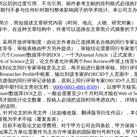
以切勿过度引用、不当引用。稿件参考文献的排列格式必须执行Cr
办期刊不参与任何针对期刊整体影响因子的学术统计。本公司主
允许发表简介，简短描述文章研究内容（时间、地点、人物、研究对
。在这种文章结构中，作者可以选择在文章简介式摘要的下方发表关
，采用开放评审制度：由论文作者自己选择两名合格的同行专家
性等等，审核表格由甲方另外提供），审核结论需要同行专家签
ossref数据库中的DOI，一个为Journal Article（正式发表），
b of Science之后，论文作者允许将两个Peer Reviews申请上传至Web
收到论文同行专家审核意见之后，再开始进行最终审核。同行评
 Science Researcher Profile中检索，输出到该专家的O
假的同行评审记录较多，原则上同行评审专家ORCID个人页面中
D个人页面中期刊论文类别文档：
0000-0003-4881-8509
），以便甲方核实
ref数据库DOI之后，一般会需要至少1个月时间才能在Web of
明才能统计论文数量，投稿人必须把这段时间考虑在内）。详情
录状态的说明。
），针对论文的补充文件（比如修改版、翻译版等衍生作品），本公司可以
被视为学术不端（重复发表）。
，目前不收取论文处理费用。对于甲方公司合同条款，甲方保留
，如果乙方单位需要作为主办方申请新的国际期刊号和刊名，甲