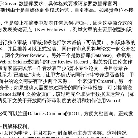
ossref数据库要求，具体格式要求请参照数据库官网：
办期刊由于是自媒体商业模式运营，自引率高。如果贵单位不接
象），但是禁止在摘要中发表任何原创型知识，因为这类简介式的
键要点（Key Features），列举文章的主要原创型知识
进行独立审核（审核指标包括学术诚信（可信度）、知识体系的
字，并且推荐可以正式发表。同行评审意见将与论文一起公开发
两个为Peer Review， 另外三个是数据库(Database)、数据集
 of Science数据库的Peer Review Record，相关费用由论文作
审专家需要以第一作者发表至少5篇本专业论文，并且收录在
RCID个人页面中，显示为“已验证”状态，让甲方确认该同行评审专家是否合格。甲
的论文需要有至少两个来源，一个来源于Crossref，另一个
身份；如果投稿人需要超过两份的同行评审报告，可以提前说
 Science出现引文检索页面，该过程完全取决于数据库运营方（如
请见下文关于开放同行评审制度的说明和如何使用
Web of
注册Datacites Common的DOI，方便文档查询。正式发
一切解释权利。
方可以代为申请，并且在期刊封面展示主办方名称。这种情况