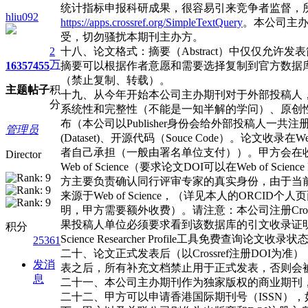
统计指标申报科研成果，很容易引来竞争者监督，所
hliu092
https://apps.crossref.org/SimpleTextQuery
。本公司主
受，切勿骚扰本期刊主办方。
2
十八、论文格式：摘要（Abstract）中仅仅
万
1635
7455
摘要可以根据作者意愿和需要选择复制到官方数据库中
（禁止复制、转载）。
主题
帖子
积
十九、从今年开始本公司主办期刊对于外部投稿人
分
系统性和完整性（不能是一知半解的学问）、原创
布（本公司以Publisher身份会给外部投稿人一共注册六个Cr
管理员
(Dataset)、开源代码（Souce Code）。论文收录在We
者自己承担（一般由署名单位支付））。甲方会在
Director
Web of Science（要求论文DOI可以在Web of
方主要负责确认同行评审专家的真实身份，由于当前虚
来源于Web of Science，（详见本人的ORCI
明，甲方需要额外收费）。请注意：本公司注册Cross
果投稿人单位必须要求看到该数据库的引文收录证
积分
Science Researcher Profile工具免费查询论文收
25361
二十、论文正式发表后（以Crossref注册DOI为准
发消
表之后，所有补充文档禁止用于正式发表，否则会
息
二十一、本公司主办期刊作为独家版权的商业期刊
二十二、甲方可以申请香港国际期刊号（ISSN）