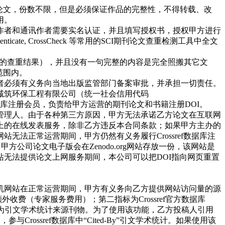
论文，份数不限，但是必须保证作品的完整性，不得转载、改
用。
作者和通讯作者需要实名认证，并且填写授权书，授权甲方进行
ate, CrossCheck 等常用的SCI期刊论文查重检测工具中全文
一个论文查重工具的查重结果），并且没有一句完整的内容是完全照搬其它文
范围内。
者必须有义务向当地出版监管部门备案审批，并承担一切责任。
诚筑环保工程有限公司（
统一社会信用代码
数据库注册会员，负责给甲方运营的期刊论文和书籍注册DOI。
管理人。由于各种第三方原因，甲方无法承诺乙方论文在互联网
上的在线发表服务，除非乙方违反本合同条款；如果甲方主办的
法正常运营期间，甲方仍然有义务履行Crossref数据库注
甲方公司论文电子版会在Zenodo.org网站存放一份，该网站是
司网站无法提供论文上网服务期间，本公司可以把DOI指向网页重置
机网站在正常运营期间，甲方有义务向乙方提供网站访问量的源
费（专家服务费用）；第二指标为Crossref官方数据库
义务成为引文学术统计来源刊物。为了使用该功能，乙方投稿人引用
Crossref数据库中“Cited-By”引文学术统计。如果使用该