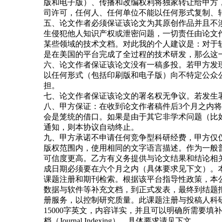
版和电子版）、传播和改编权利将独家转让给甲方
司许可，任何人、任何单位不能以任何形式复制、
五、论文作者必须保证该论文为其原创作品并且不
生侵犯他人知识产权或泄密问题，一切责任由论文
某些领域的技术文档。对此我的个人建议是：对于软件
是在美国的平台完成了全过程的技术研发，那么这
六、论文作者保证该论文没有一稿多投。若甲方发
以任何形式（包括印刷版和电子版）向不特定公众
担。
七、论文作者保证该论文的署名权无争议。若发生
八、甲方保证：在收到论文作者稿件后3个月之内
会是笼统的借口。如果是由于其它非学术问题（比
通知，则本协议自动终止。
九、甲方承诺不申请任何竞争型科研经费，甲方仅
版权范围内，使用相同的文字语言描述。作为一般
可信度更高。乙方有义务提供与论文结果和结论相
成日期必须要在六个月之内（具体要求见下文）。本公司从
课题注册和期刊检索。根据该平台指导性政策，本公司今
数据与软件等补充文档，到正式发表，最终到结题报告，都会
册服务，以控制研究质量。此课题注册与投稿人科研经费
15000字英文，内容详实，并且可以明确所需要填
档（Journal Indexing）。具体要求请见下文。