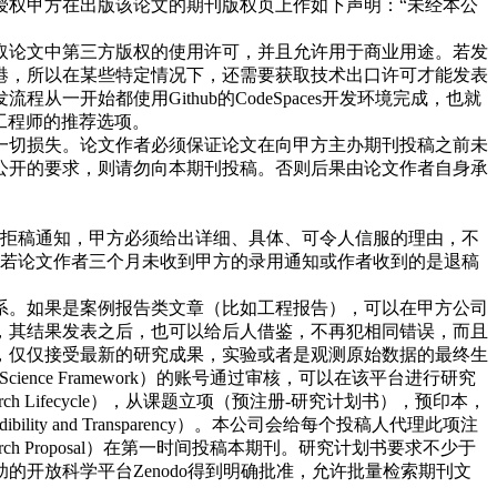
授权甲方在出版该论文的期刊版权页上作如下声明：“未经本公
取论文中第三方版权的使用许可，并且允许用于商业用途。若发
港，所以在某些特定情况下，还需要获取技术出口许可才能发表
开始都使用Github的CodeSpaces开发环境完成，也就
工程师的推荐选项。
一切损失。论文作者必须保证论文在向甲方主办期刊投稿之前未
公开的要求，则请勿向本期刊投稿。否则后果由论文作者自身承
出拒稿通知，甲方必须给出详细、具体、可令人信服的理由，不
。若论文作者三个月未收到甲方的录用通知或作者收到的是退稿
系。如果是案例报告类文章（比如工程报告），可以在甲方公司
，其结果发表之后，也可以给后人借鉴，不再犯相同错误，而且
，仅仅接受最新的研究成果，实验或者是观测原始数据的最终生
nce Framework）的账号通过审核，可以在该平台进行研究
Lifecycle），从课题立项（预注册-研究计划书），预印本，
and Transparency）。本公司会给每个投稿人代理此项注
 Proposal）在第一时间投稿本期刊。研究计划书要求不少于
资助的开放科学平台
Zenodo得到明确批准，允许批量检索期刊文