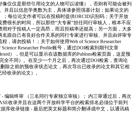
好像仅仅是那些引用论文的人物可以读懂），否则有可能会被列
程、并且以信息学奥数为主，具体请参照强基计划；如果论文的
）；每位论文作者可以在投稿时提供ORCID识别码；关于开放
费很长的时间，所以那些“大专家”担任同行审核人，根本不应
费用对于投稿人一定高昂，而且拒稿率还挺高；另一方面，大多
两名跟自己有良好合作关系的同行专家进行审核、并且由评审专
流程，请勿投稿！；关于
如何使用
Web of Science Researcher
of Science Researcher Profile账号，通过DOI检索到期刊文章
示（Not indexed），但是可以显示在该数据库的Publons检索页面，这是预
的格式完全不同）。在至少一个月之后，再次通过DOI检索，查询论
必须先删除之前的预收录状态论文，再次导出已收录的论文和其它相
再次更新已经收录的论文）。
 - 编辑终审 （三名同行专家独立审核）； 内三审通过后，再次
周，等待是否被BASE收录并且在这两个开放科学平台的检索排名必须位于前列
各数据库收录链接 - 最后把英文标题和简介翻译成中文，以通讯稿