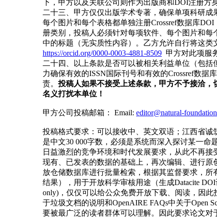
下，甲方以及关联公司则作为出版商和DOI注册
二十三、甲方仅仅出版学术专著，确保单项科研成
每个图片和每个表格都单独注册Crossref数据库DOI（将以Open So
册类别，投稿人必须针对每项软件、每个图片和每个
中的标题（无实质性内容）。乙方允许自行将这类文
https://orcid.org/0000-0003-4881-8509
甲方对此项服
二十四、以上条款是否可以被相关利益单位（包括
力确保有效的ISSN国际刊号和有效的Crossr
责。
投稿人如果不接受上述条款，甲方不予接洽，
名义打扰本单位！
甲方公司投稿邮箱： Email:
editor@natural-foundation
投稿格式要求：可以接收中、英文双语；江西省诚筑
是中文30 000字数，必须是系统而深入探讨某一
日益激烈的竞争环境和时代发展要求，从此不再接受传统
现有、已发表的数据的基础上，再次编辑、进行原
放仓储数据库进行批量检索，根据其监督要求，所有实
结果），用于开放科学审核用途（生成Datacite DOI识
only)，仅仅可以给公众免费开放下载、阅读，因此投稿人
于垃圾文档的说明和OpenAIRE FAQs中关于Open Science
要被最广泛的读者群体可以理解。因此要求论文对