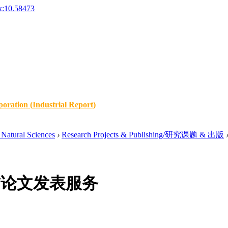
x:10.58473
oration (Industrial Report)
Natural Sciences
›
Research Projects & Publishing/研究课题 & 出版
ouse/论文发表服务