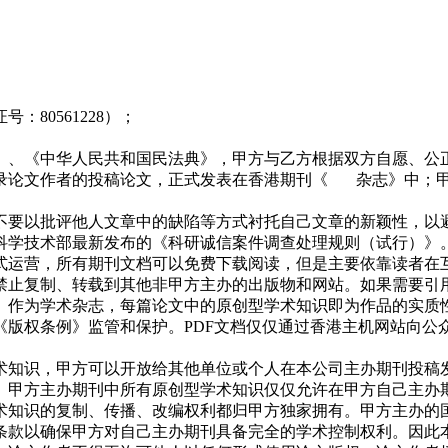
80561228）；
》、《中华人民共和国民法典》，甲方与乙方根据双方自愿、公
录论文作者的投稿论文，正式发表在香港期刊《 杂志》中；甲
不要以批评他人文章中的缺陷等方式衬托自己文章的新颖性，以
科学技术部最新发布的《科研诚信案件调查处理规则（试行）》
式运营，所有期刊文档可以免费下载阅读，但是主要依靠读者在
禁止复制、转载到其他非甲方主办的出版物和网站。如果需要引
。作为学术杂志，每篇论文中的原创型学术知识即为作品的实质
监管和保护。PDF文档仅仅通过香港主机网站向公众公开 (natural-
术知识，甲方可以开放给其他单位或个人在本公司主办期刊投稿
。甲方主办期刊中所有原创型学术知识仅仅允许在甲方自己主办
术知识的复制、传播、改编权利都归甲方独家拥有。甲方主办的
条款以确保甲方对自己主办期刊具备完全的学术控制权利。因此