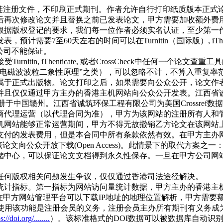
块链注册文件，不印刷正式期刊。作者允许自行打印纸质版本正式
后再次修改论文并且替换之前已发表论文，甲方需要加收额外费
根据版权登记的要求，我们每一位作者必须实名认证，至少第一
7至60天左右的时间可以在Turnitin（国际版）, iThentic
本公司不能保证。
rnitin, iThenticate, 或者CrossCheck中任何
“电磁波波粒二象性原理”之类），可以忽略不计，不算入重复率
属于正式出版物。论文打印之后，如果需要向公众公开，论文作
并且仅仅通过甲方主办的香港主机网站向公众公开发表。江西省
于中国赣州。江西省诚筑环保工程有限公司为美国Crossref
商代理运营（以代理合同为准），甲方为该网站的注册所有人和
机网站能够正常运营期间，甲方不得无故撤销乙方论文在该网站
付的发表费用，但是本合同中所有条款依然有效。在甲方主办网站无
向公众开放下载(Open Access)。此情景下的取代方案之一：
助的数据存储中心，可以保证论文文档得到永久性保存。一旦在甲方公
任何版权相关问题发生争议，仅仅通过香港司法途径解决。
统计指标。第一指标为网站访问量统计数据，甲方主办的香港主
甲方网站管理平台可以下载IP地址的地理位置解析，甲方需要额外收
引用学术统计，使用该功能是注册会员的义务，注册会员主办所有期刊有
s://doi.org/........
）。该标准格式的DOI数据可以被数据库自动识别，参与