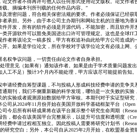
，论文作者不得再许可他人以任何形式使用论文版权。论文作者
转载、摘编本刊所刊载的任何作品内容。”
涉及泄密问题，符合相关保密法规的要求。作者必须保证已经获
作者承担。另外，由于本公司主办期刊和网站主机的注册地为香
开发，所有的软件必须是开源代码，不能加密，而且软件开发流程从一
一类开源软件可以豁免美国进出口许可管理规定。这也是全球IT
现作者将该论文一稿多投，甲方有权追补由此给甲方公司造成的
公开。如果是学位论文，所在学校对于该学位论文有必须上网、
署名权争议问题，一切责任由论文作者自身承担。
将处理意见（如果有）通知该作者。如果是由于学术质量问题发
如人工不足）预计3个月内不能处理，甲方应该尽可能提前告知
仅申请经费自筹型课题，不与投稿人形成科技经费申请的竞争关
普通期刊，我们不侧重新颖的科学发现，哪怕是一次失败的实验
关的实验或者观测原始数据给甲方审核。本期刊对于实证型研究
2024年11月份开始在美国开放科学基础框架平台（Open Scie
后所有科研成果将在该平台展示整个研究生命周期（Research 
在该美国平台完整展示，以提升可信度和透明度（Credibility 
申请过程相互独立。因此投稿人需要将研究计划书（Research
补的研究空白；另外，本公司自从2025年2月开始，在欧盟基金