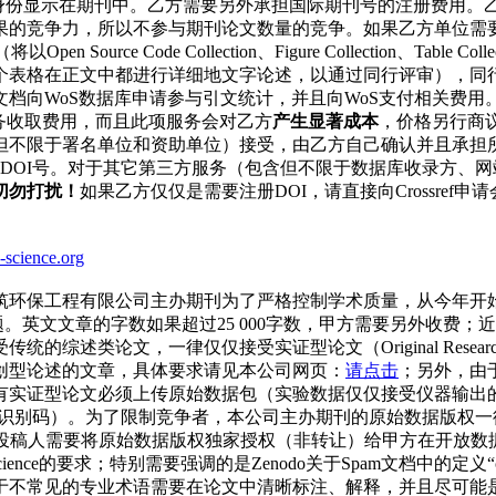
方身份显示在期刊中。乙方需要另外承担国际期刊号的注册费用。
果的竞争力，所以不参与期刊论文数量的竞争。如果乙方单位需
urce Code Collection、Figure Collection、Table Co
表格在正文中都进行详细地文字论述，以通过同行评审），同行在引
档向WoS数据库申请参与引文统计，并且向WoS支付相关费用。
务收取费用，而且此项服务会对乙方
产生显著成本
，价格另行商
但不限于署名单位和资助单位）接受，由乙方自己确认并且承担
ef数据库DOI号。对于其它第三方服务（包含但不限于数据库收录
切勿打扰！
如果乙方仅仅是需要注册DOI，请直接向Crossref
-science.org
环保工程有限公司主办期刊为了严格控制学术质量，从今年开始仅
命题。英文文章的字数如果超过25 000字数，甲方需要另外收
的综述类论文，一律仅仅接受实证型论文（Original Res
创型论述的文章，具体要求请见本公司网页：
请点击
；另外，由于
证型论文必须上传原始数据包（实验数据仅仅接受仪器输出的只读
别码）。为了限制竞争者，本公司主办期刊的原始数据版权一律禁止转载、复制，版权
需要将原始数据版权独家授权（非转让）给甲方在开放数据平台存放。具体要求
的要求；特别需要强调的是Zenodo关于Spam文档中的定义“content should 
于不常见的专业术语需要在论文中清晰标注、解释，并且尽可能