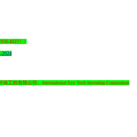
958-4027）>
1-2024
ational Eco Tech Investing Corporation