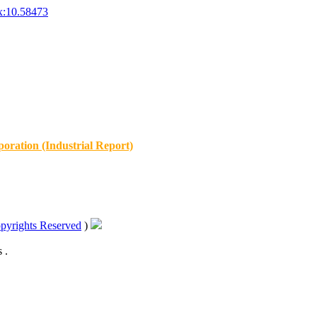
x:10.58473
oration (Industrial Report)
pyrights Reserved
)
 .