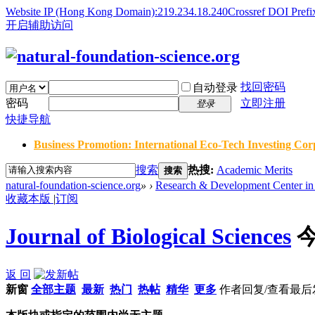
Website IP (Hong Kong Domain):219.234.18.240
Crossref DOI Prefi
开启辅助访问
找回密码
自动登录
密码
立即注册
登录
快捷导航
Business Promotion: International Eco-Tech Investing Corp
搜索
热搜:
Academic Merits
搜索
natural-foundation-science.org
»
›
Research & Development Center in 
收藏本版
|
订阅
Journal of Biological Sciences
返 回
新窗
全部主题
最新
热门
热帖
精华
更多
作者
回复/查看
最后